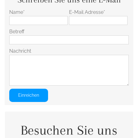
Name*
E-Mail Adresse*
Betreff
Nachricht
POSTFACH BOX: 395, HURGHADA,
Besuchen Sie uns
ROTES MEER, ÄGYPTEN