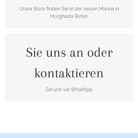
P.O. Box: 395, Hurghada, Red Sea, Egypt
Unser Büro finden Sie in der neuen Marina in
Hurghada Rufen
+20 1221607326
Sie uns an oder
kontaktieren
Sie uns via WhatApp